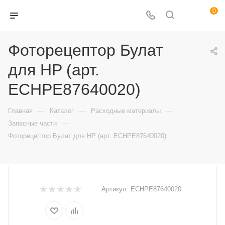
0
Фоторецептор Булат
для HP (арт.
ECHPE87640020)
—
—
—
Главная
Каталог
Расходные материалы
—
Запасные части
Фоторецептор Булат для HP (арт. ECHPE87640020)
Артикул:
ECHPE87640020