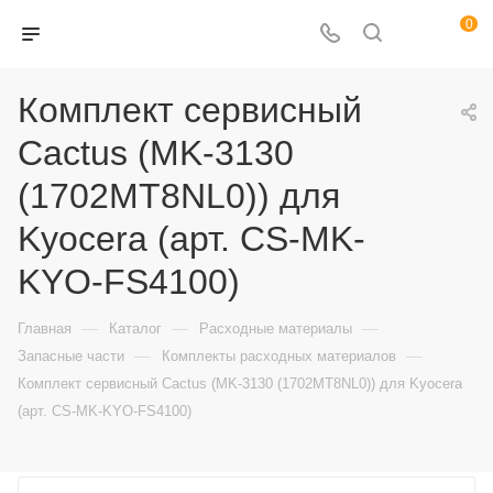
0
Комплект сервисный
Cactus (MK-3130
(1702MT8NL0)) для
Kyocera (арт. CS-MK-
KYO-FS4100)
—
—
—
Главная
Каталог
Расходные материалы
—
—
Запасные части
Комплекты расходных материалов
Комплект сервисный Cactus (MK-3130 (1702MT8NL0)) для Kyocera
(арт. CS-MK-KYO-FS4100)