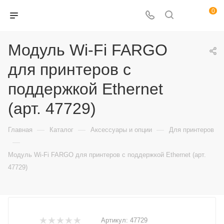
0
Модуль Wi-Fi FARGO
для принтеров с
поддержкой Ethernet
(арт. 47729)
—
—
—
Главная
Каталог
Аксессуары и опции
Для принтеров
—
Модуль Wi-Fi FARGO для принтеров с поддержкой Ethernet (арт.
47729)
Артикул:
47729