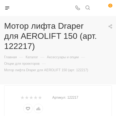
0
Мотор лифта Draper
для AEROLIFT 150 (арт.
122217)
—
—
—
Главная
Каталог
Аксессуары и опции
—
Опции для проекторов
Мотор лифта Draper для AEROLIFT 150 (арт. 122217)
Артикул:
122217