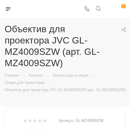
0
Объектив для
проектора JVC GL-
MZ4009SZW (арт. GL-
MZ4009SZW)
—
—
—
Главная
Каталог
Аксессуары и опции
—
Опции для проекторов
Объектив для проектора JVC GL-MZ4009SZW (арт. GL-MZ4009SZW)
Артикул:
GL-MZ4009SZW