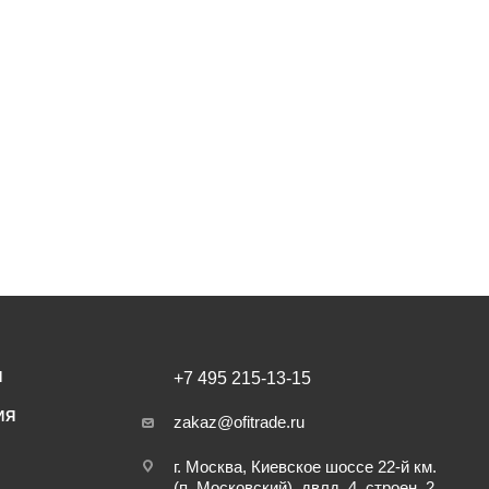
И
+7 495 215-13-15
ИЯ
zakaz@ofitrade.ru
г. Москва, Киевское шоссе 22-й км.
(п. Московский), двлд. 4, строен. 2