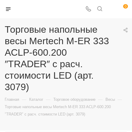
0
Торговые напольные
весы Mertech M-ER 333
ACLP-600.200
″TRADER″ с расч.
стоимости LED (арт.
3079)
—
—
—
—
Главная
Каталог
Торговое оборудование
Весы
Торговые напольные весы Mertech M-ER 333 ACLP-600.200
″TRADER″ с расч. стоимости LED (арт. 3079)