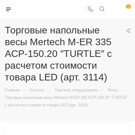
0
Торговые напольные
весы Mertech M-ER 335
ACP-150.20 ″TURTLE″ с
расчетом стоимости
товара LED (арт. 3114)
—
—
—
—
Главная
Каталог
Торговое оборудование
Весы
Торговые напольные весы Mertech M-ER 335 ACP-150.20 ″TURTLE″
с расчетом стоимости товара LED (арт. 3114)