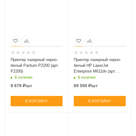
Принтер лазерный черно-
Принтер лазерный черно-
белый Pantum P2200 (арт.
белый HP LaserJet
P2200)
Enterprise M611dn (арт.
7PS84A)
В наличии
В наличии
8 679
₽
/шт
69 550
₽
/шт
В КОРЗИНУ
В КОРЗИНУ