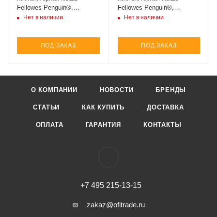
Fellowes Penguin®,
Fellowes Penguin®,
беспроводная, размер –
беспроводная, размер –
Нет в наличии
Нет в наличии
средний (арт. FS-98947)
большой (арт. FS-98945)
ПОД ЗАКАЗ
ПОД ЗАКАЗ
О КОМПАНИИ
НОВОСТИ
БРЕНДЫ
СТАТЬИ
КАК КУПИТЬ
ДОСТАВКА
ОПЛАТА
ГАРАНТИЯ
КОНТАКТЫ
+7 495 215-13-15
zakaz@ofitrade.ru