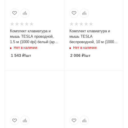
Комплект клавиатура и
Комплект клавиатура и
мышь TESLA проводной,
мышь TESLA
1.5 м (1000 dpi) белый (арт.
беспроводной, 10 м (1000
MKB-001)
dpi) белый (арт. MKB-PRO)
Нет в наличии
Нет в наличии
1 543
₽
/шт
2 006
₽
/шт