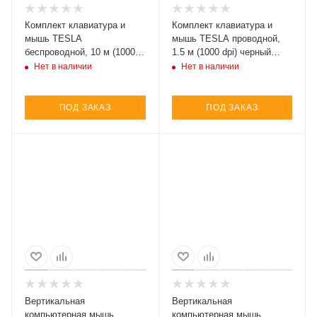
Комплект клавиатура и
Комплект клавиатура и
мышь TESLA
мышь TESLA проводной,
беспроводной, 10 м (1000
1.5 м (1000 dpi) черный
dpi), черный (арт. MKB-
(арт. MKB-001)
Нет в наличии
Нет в наличии
PRO)
ПОД ЗАКАЗ
ПОД ЗАКАЗ
Вертикальная
Вертикальная
компьютерная мышь
компьютерная мышь