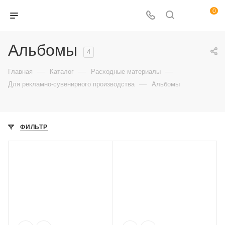
0
Альбомы
4
—
—
—
Главная
Каталог
Расходные материалы
—
Для рекламно-сувенирного производства
Альбомы
ФИЛЬТР