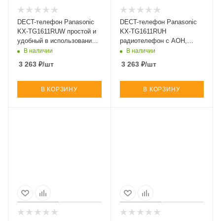
DECT-телефон Panasonic
DECT-телефон Panasonic
KX-TG1611RUW простой и
KX-TG1611RUH
удобный в использовании
радиотелефон с АОН,
радиотелефон (арт. KX-
Caller ID и телефонным
В наличии
В наличии
TG1611RUW)
справочником (арт. KX-
3 263
₽
/шт
3 263
₽
/шт
TG1611RUH)
В КОРЗИНУ
В КОРЗИНУ