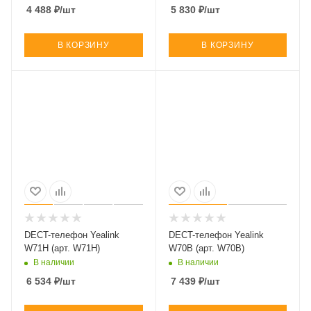
TG2521RUT)
интеллектуальными
4 488
₽
/шт
5 830
₽
/шт
функциями (арт. KX-
TG6821RUB)
В КОРЗИНУ
В КОРЗИНУ
DECT-телефон Yealink
DECT-телефон Yealink
W71H (арт. W71H)
W70B (арт. W70B)
В наличии
В наличии
6 534
₽
/шт
7 439
₽
/шт