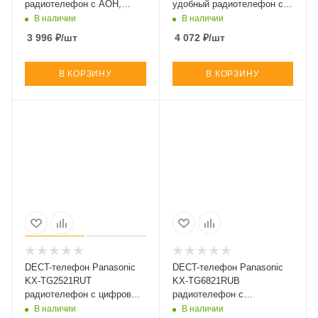
радиотелефон с АОН,
удобный радиотелефон с
Caller ID и телефонным
АОН, Caller ID (арт. KX-
В наличии
В наличии
справочником (арт. KX-
TG2511RUT)
3 996
₽
/шт
4 072
₽
/шт
TG2511RUN)
В КОРЗИНУ
В КОРЗИНУ
DECT-телефон Panasonic
DECT-телефон Panasonic
KX-TG2521RUT
KX-TG6821RUB
радиотелефон с цифровым
радиотелефон с
автоответчиком (арт. KX-
расширенными
В наличии
В наличии