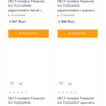
DECT-телефон Panasonic
DECT-телефон Panasonic
KX-TG1711RUW
KX-TG2511RUS
радиотелефон белый с
радиотелефон с журналом
АОН, Caller ID,
вызовов и функцией
В наличии
В наличии
телефонным справочником
повторного набора (арт. KX-
3 447
₽
/шт
3 996
₽
/шт
(арт. KX-TG1711RUW)
TG2511RUS)
В КОРЗИНУ
В КОРЗИНУ
DECT-телефон Panasonic
DECT-телефон Panasonic
KX-TG2511RUN
KX-TG2511RUT простой и