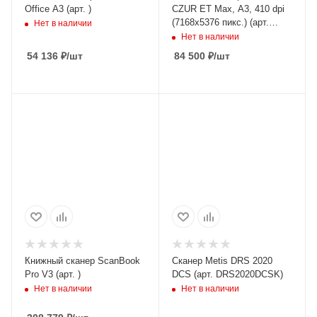
Office A3 (арт. )
CZUR ET Max, A3, 410 dpi
(7168x5376 пикс.) (арт.
Нет в наличии
CZUR ET Max)
Нет в наличии
54 136
₽
/шт
84 500
₽
/шт
Книжный сканер ScanBook
Сканер Metis DRS 2020
Pro V3 (арт. )
DCS (арт. DRS2020DCSK)
Нет в наличии
Нет в наличии