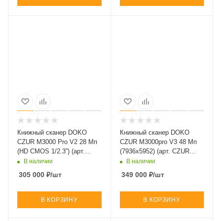
Книжный сканер DOKO
Книжный сканер DOKO
CZUR M3000 Pro V2 28 Мп
CZUR M3000pro V3 48 Мп
(HD CMOS 1/2.3”) (арт.
(7936x5952) (арт. CZUR
M3000 Pro)
M3000pro V3)
В наличии
В наличии
305 000
₽
/шт
349 000
₽
/шт
В КОРЗИНУ
В КОРЗИНУ