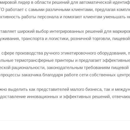
ировой лидер в области решений для автоматической идентифи
O работает с самыми различными клиентами, предлагая компл
ктивность работы персонала и помогают клиентам уменьшать н
тавляет широкий выбор интегрированных решений для маркиров
живания, транспорта и логистики, розничной торговли, пищевой
 сфере производства ручного этикетировочного оборудования, 
льные термотрансферные принтеры и предлагает эффективные
ческой рациональности, законодательным требованиям пищевой 
-процессы заказчика благодаря работе сети собственных центр
жно выделить как представителей малого бизнеса, так и между
едоставление инновационных и эффективных решений, отвечающ