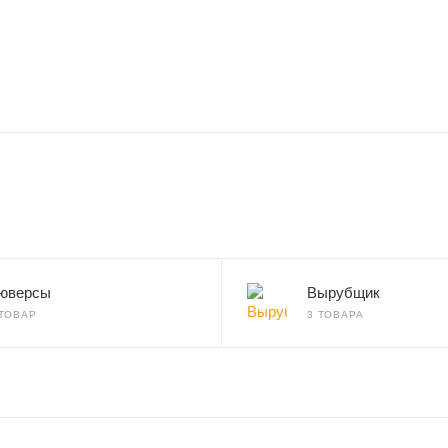
юверсы
Вырубщик
 ТОВАР
3 ТОВАРА