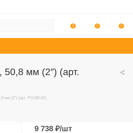
0
0
0
50,8 мм (2″) (арт.
,8 мм (2″) (арт. PG180-42)
9 738
₽
/шт