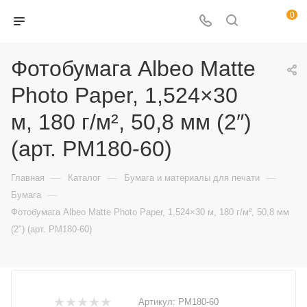
0
Фотобумага Albeo Mattе
Photo Paper, 1,524×30
м, 180 г/м², 50,8 мм (2″)
(арт. PM180-60)
—
—
—
Главная
Каталог
Бумага и материалы для печати
—
Бумага
Фотобумага Albeo Mattе Photo Paper, 1,524×30 м, 180 г/м², 50,8 мм
(2″) (арт. PM180-60)
Артикул:
PM180-60