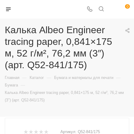
0
Калька Albeo Engineer
tracing paper, 0,841×175
м, 52 г/м², 76,2 мм (3″)
(арт. Q52-841/175)
—
—
—
Главная
Каталог
Бумага и материалы для печати
—
Бумага
Калька Albeo Engineer tracing paper, 0,841×175 м, 52 г/м², 76,2 мм
(3″) (арт. Q52-841/175)
Артикул:
Q52-841/175