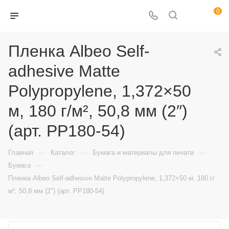
0
Пленка Albeo Self-
adhesive Matte
Polypropylene, 1,372×50
м, 180 г/м², 50,8 мм (2″)
(арт. PP180-54)
—
—
—
Главная
Каталог
Бумага и материалы для печати
—
Бумага
Пленка Albeo Self-adhesive Matte Polypropylene, 1,372×50 м, 180 г/
м², 50,8 мм (2″) (арт. PP180-54)