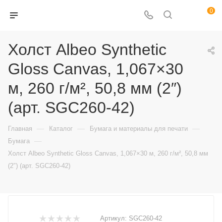
0
Холст Albeo Synthetic
Gloss Canvas, 1,067×30
м, 260 г/м², 50,8 мм (2″)
(арт. SGC260-42)
—
—
—
Главная
Каталог
Бумага и материалы для печати
—
Бумага
Холст Albeo Synthetic Gloss Canvas, 1,067×30 м, 260 г/м², 50,8 мм
(2″) (арт. SGC260-42)
Артикул:
SGC260-42