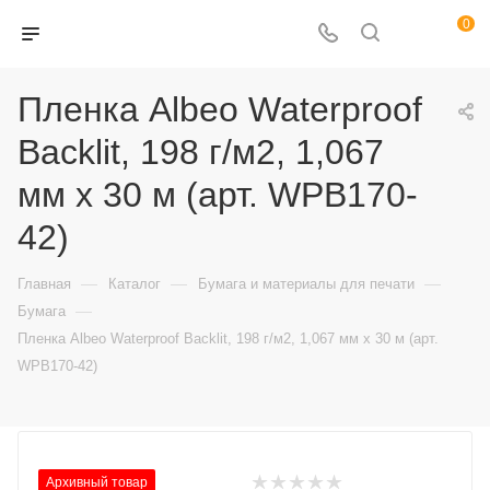
0
Пленка Albeo Waterproof
Backlit, 198 г/м2, 1,067
мм х 30 м (арт. WPB170-
42)
—
—
—
Главная
Каталог
Бумага и материалы для печати
—
Бумага
Пленка Albeo Waterproof Backlit, 198 г/м2, 1,067 мм х 30 м (арт.
WPB170-42)
Архивный товар