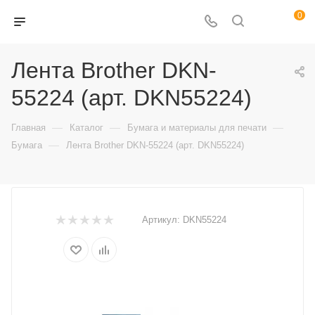
0
Лента Brother DKN-
55224 (арт. DKN55224)
—
—
—
Главная
Каталог
Бумага и материалы для печати
—
Бумага
Лента Brother DKN-55224 (арт. DKN55224)
Артикул:
DKN55224