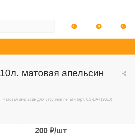
0
0
0
10л. матовая апельсин
 матовая апельсин для струйной печати (арт. CS-DA419010)
200
₽
/шт