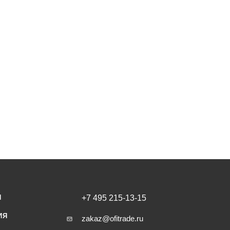
И
+7 495 215-13-15
ИЯ
zakaz@ofitrade.ru