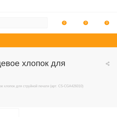
0
0
0
цевое хлопок для
е хлопок для струйной печати (арт. CS-CGA426010)