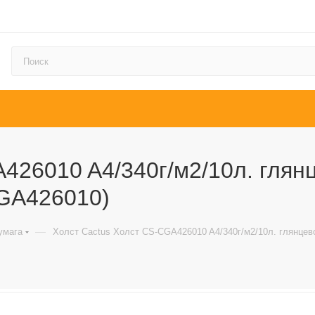
426010 A4/340г/м2/10л. глян
CGA426010)
—
умага
Холст Cactus Холст CS-СGA426010 A4/340г/м2/10л. глянцево