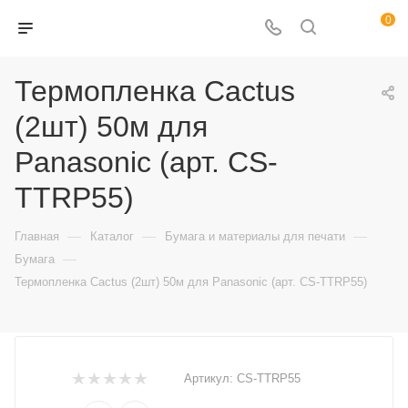
0
Термопленка Cactus
(2шт) 50м для
Panasonic (арт. CS-
TTRP55)
—
—
—
Главная
Каталог
Бумага и материалы для печати
—
Бумага
Термопленка Cactus (2шт) 50м для Panasonic (арт. CS-TTRP55)
Артикул:
CS-TTRP55