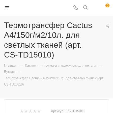
0
Термотрансфер Cactus
A4/150г/м2/10л. для
светлых тканей (арт.
CS-TD15010)
—
—
—
Главная
Каталог
Бумага и материалы для печати
—
Бумага
Термотрансфер Cactus A4/150г/м2/10л. для светлых тканей (арт.
CS-TD15010)
Артикул:
CS-TD15010