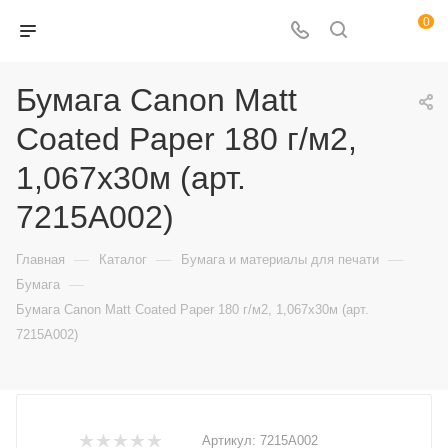
0
Бумага Canon Matt
Coated Paper 180 г/м2,
1,067x30м (арт.
7215A002)
—
—
—
Главная
Каталог
Бумага и материалы для печати
—
Бумага
Бумага Canon Matt Coated Paper 180 г/м2, 1,067x30м (арт.
7215A002)
Артикул:
7215A002