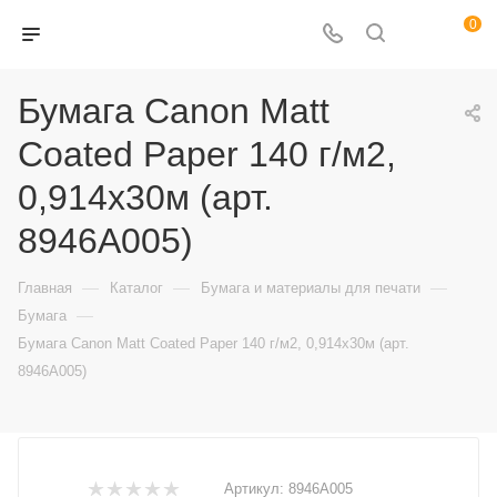
0
Бумага Canon Matt
Coated Paper 140 г/м2,
0,914x30м (арт.
8946A005)
—
—
—
Главная
Каталог
Бумага и материалы для печати
—
Бумага
Бумага Canon Matt Coated Paper 140 г/м2, 0,914x30м (арт.
8946A005)
Артикул:
8946A005