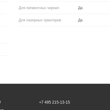
Для пигментных чернил
Да
Для лазерных принтеров
Да
И
+7 495 215-13-15