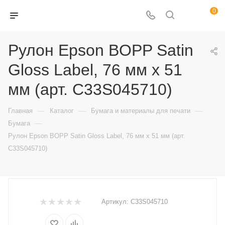
0
Рулон Epson BOPP Satin
Gloss Label, 76 мм x 51
мм (арт. C33S045710)
—
—
—
Главная
Каталог
Бумага и материалы для печати
—
Бумага
Рулон Epson BOPP Satin Gloss Label, 76 мм x 51 мм (арт.
C33S045710)
Артикул:
C33S045710