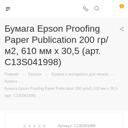
0
Бумага Epson Proofing
Paper Publication 200 гр/
м2, 610 мм х 30,5 (арт.
C13S041998)
—
—
—
Главная
Каталог
Бумага и материалы для печати
—
Бумага
Бумага Epson Proofing Paper Publication 200 гр/м2, 610 мм х 30,5
(арт. C13S041998)
Артикул:
C13S041998