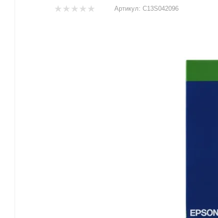
Артикул:
C13S042096