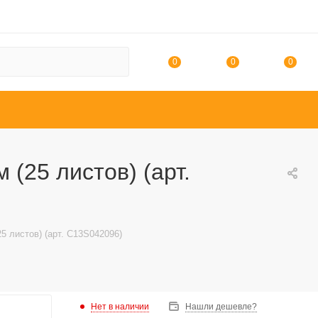
0
0
0
 (25 листов) (арт.
25 листов) (арт. C13S042096)
Нет в наличии
Нашли дешевле?