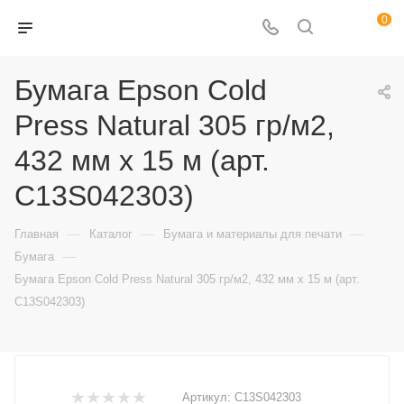
0
Бумага Epson Cold
Press Natural 305 гр/м2,
432 мм х 15 м (арт.
C13S042303)
—
—
—
Главная
Каталог
Бумага и материалы для печати
—
Бумага
Бумага Epson Cold Press Natural 305 гр/м2, 432 мм х 15 м (арт.
C13S042303)
Артикул:
C13S042303