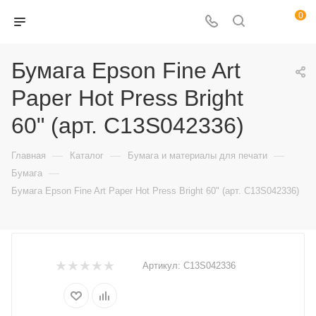
0
Бумага Epson Fine Art
Paper Hot Press Bright
60" (арт. C13S042336)
—
—
—
Главная
Каталог
Бумага и материалы для печати
—
Бумага
Бумага Epson Fine Art Paper Hot Press Bright 60" (арт. C13S042336)
Артикул:
C13S042336