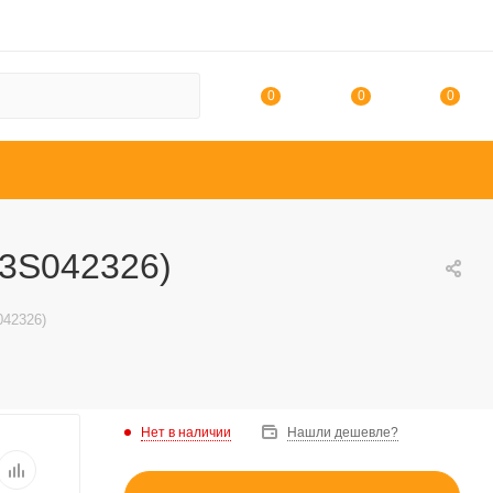
0
0
0
C13S042326)
042326)
Нет в наличии
Нашли дешевле?