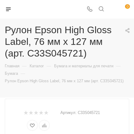
0
Рулон Epson High Gloss
Label, 76 мм x 127 мм
(арт. C33S045721)
—
—
—
Главная
Каталог
Бумага и материалы для печати
—
Бумага
Рулон Epson High Gloss Label, 76 мм x 127 мм (арт. C33S045721)
Артикул:
C33S045721