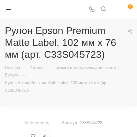
0
Рулон Epson Premium
Matte Label, 102 мм x 76
мм (арт. C33S045723)
—
—
—
Главная
Каталог
Бумага и материалы для печати
—
Бумага
Рулон Epson Premium Matte Label, 102 мм x 76 мм (арт.
C33S045723)
Артикул:
C33S045723