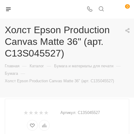
0
Холст Epson Production
Canvas Matte 36" (арт.
C13S045527)
—
—
—
Главная
Каталог
Бумага и материалы для печати
—
Бумага
Холст Epson Production Canvas Matte 36" (арт. C13S045527)
Артикул:
C13S045527