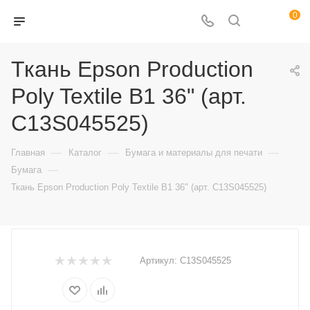
0
Ткань Epson Production
Poly Textile B1 36" (арт.
C13S045525)
—
—
—
Главная
Каталог
Бумага и материалы для печати
—
Бумага
Ткань Epson Production Poly Textile B1 36" (арт. C13S045525)
Артикул:
C13S045525