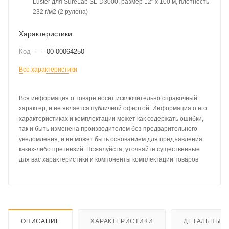
Luster для SureLab SL-D3000, размер 12" х 100 м, плотность
232 г/м2 (2 рулона)
Характеристики
Код
—
00-00064250
Все характеристики
Вся информация о товаре носит исключительно справочный
характер, и не является публичной офертой. Информация о его
характеристиках и комплектации может как содержать ошибки,
так и быть изменена производителем без предварительного
уведомления, и не может быть основанием для предъявления
каких-либо претензий. Пожалуйста, уточняйте существенные
для вас характеристики и компоненты комплектации товаров
ОПИСАНИЕ
ХАРАКТЕРИСТИКИ
ДЕТАЛЬНЫЕ 