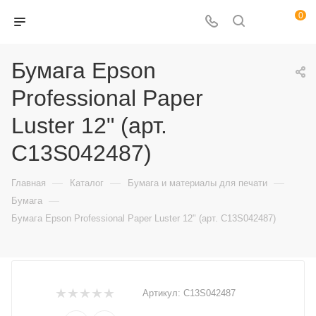
0
Бумага Epson
Professional Paper
Luster 12" (арт.
C13S042487)
—
—
—
Главная
Каталог
Бумага и материалы для печати
—
Бумага
Бумага Epson Professional Paper Luster 12" (арт. C13S042487)
Артикул:
C13S042487