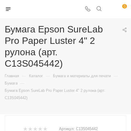
0
Бумага Epson SureLab
Pro Paper Luster 4" 2
рулона (арт.
C13S045442)
—
—
—
Главная
Каталог
Бумага и материалы для печати
—
Бумага
Бумага Epson SureLab Pro Paper Luster 4" 2 рулона (арт.
C13S045442)
Артикул:
C13S045442