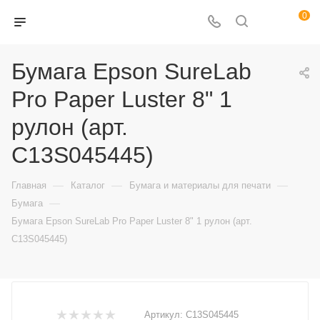
0
Бумага Epson SureLab
Pro Paper Luster 8" 1
рулон (арт.
C13S045445)
—
—
—
Главная
Каталог
Бумага и материалы для печати
—
Бумага
Бумага Epson SureLab Pro Paper Luster 8" 1 рулон (арт.
C13S045445)
Артикул:
C13S045445