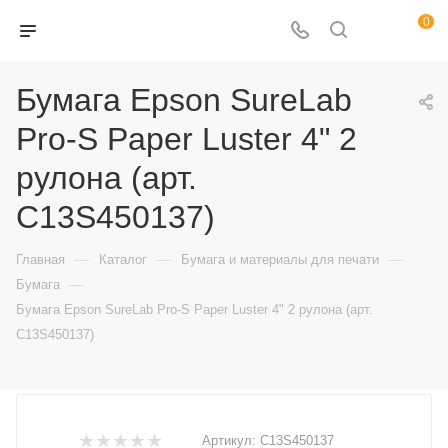
0
Бумага Epson SureLab
Pro-S Paper Luster 4" 2
рулона (арт.
C13S450137)
—
—
—
Главная
Каталог
Бумага и материалы для печати
—
Бумага
Бумага Epson SureLab Pro-S Paper Luster 4" 2 рулона (арт.
C13S450137)
Артикул:
C13S450137