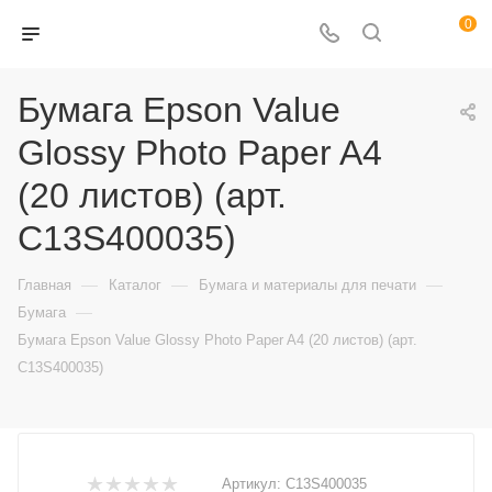
0
Бумага Epson Value
Glossy Photo Paper A4
(20 листов) (арт.
C13S400035)
—
—
—
Главная
Каталог
Бумага и материалы для печати
—
Бумага
Бумага Epson Value Glossy Photo Paper A4 (20 листов) (арт.
C13S400035)
Артикул:
C13S400035