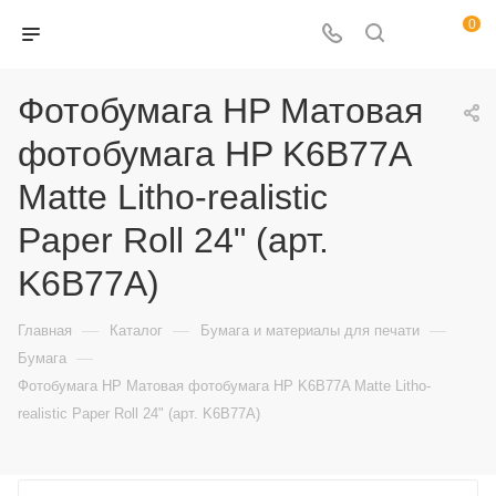
0
Фотобумага HP Матовая
фотобумага HP K6B77A
Matte Litho-realistic
Paper Roll 24" (арт.
K6B77A)
—
—
—
Главная
Каталог
Бумага и материалы для печати
—
Бумага
Фотобумага HP Матовая фотобумага HP K6B77A Matte Litho-
realistic Paper Roll 24" (арт. K6B77A)