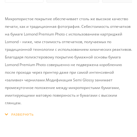
Микропористое покрытие обеспечивает столь же высокое качество
печати, как и традиционная фотография. Себестоимость отпечатков
на бумаге Lomond Premium Photo c использованием картриджей
Lomond – ниже, чем стоимость отпечатков, получаемых по
традиционной технологии с использованием химических реактивов.
Благодаря полиэстеровому покрытию бумажной основы бумага
Lomond Premium Photo совершенно не подвержена короблению
после прохода через принтер даже при самой интенсивной
«заливке» чернилами.Модификация Semi Glossy занимает
промежуточное положение между микропористыми бумагами,
имитирующими матовую поверхность и бумагами с высоким
глянцем.