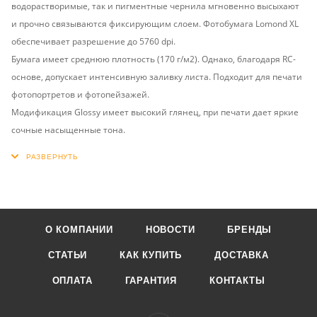
водорастворимые, так и пигментные чернила мгновенно высыхают
и прочно связываются фиксирующим слоем. Фотобумага Lomond XL
обеспечивает разрешение до 5760 dpi.
Бумага имеет среднюю плотность (170 г/м2). Однако, благодаря RC-
основе, допускает интенсивную заливку листа. Подходит для печати
фотопортретов и фотопейзажей.
Модификация Glossy имеет высокий глянец, при печати дает яркие
сочные насыщенные тона.
О КОМПАНИИ
НОВОСТИ
БРЕНДЫ
СТАТЬИ
КАК КУПИТЬ
ДОСТАВКА
ОПЛАТА
ГАРАНТИЯ
КОНТАКТЫ