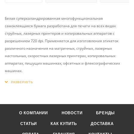
Белая суперкаландрированная многофункциональная
самоклеящаяся бумага разработана для печати на всех видах
струйных, лазерных принтеров и копировальных аппаратов с
разрешением 720 dpi. Применяется для изготовления этикеток
различного назначения на матричных, струйных, лазерных
настольных, скоростных лазерных принтерах, копировальных
аппаратах, пишущих машинках, офсетных и флексографических
машинах.
О КОМПАНИИ
НОВОСТИ
БРЕНДЫ
СТАТЬИ
КАК КУПИТЬ
ДОСТАВКА