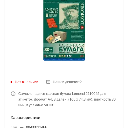
Нет в наличии
Нашли дешевле?
Самоклеящаяся красная бумага Lomond 2110045 для
этикеток, формат A4, 8 делен. (105 х 74.3 мм), плотность 80
г/м2, в упаковке 50 шт.
Характеристики
Код
—
00-00013466