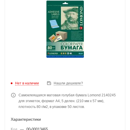
Нет в наличии
Нашли дешевле?
Самоклеящаяся матовая голубая бумага Lomond 2140245
для этикеток, формат A4, 5 делен. (210 мм х 57 мм),
плотность 80 г/м2, в упаковке 50 листов.
Характеристики
Код
—
00-00013465